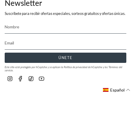
Newsletter
Suscríbete para recibir ofertas especiales, sorteos gratuitos y ofertas únicas.
ÚNETE
Este sitio está protegido por hCaptcha y se aplican
la Política de privacidad de hCaptcha
y los
Términos del
servicio.
Instagram
Facebook
TikTok
YouTube
Español
© Fluchos EU 2026